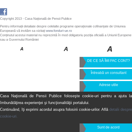
Copyright 2013 - Casa Națională de Pensii Publice
Pentru informații detaliate despre celelalte programe operaționale cofinanțate de Uniunea
Europeană vă invităm sa vizitați
www.fonduri-ue.ro
Conținutul acestui material nu reprezintă în mod obligatoriu poziția oficială a Uniunii Europene
sau a Guvernului României
DE CE SĂ ÎMI FAC CONT?
Întreabă un consultant
Adrese utile
Casa Naţională de Pensii Publice foloseşte cookie-uri pentru a ajuta la
îmbunătăţirea experienţei şi funcţionalităţii portalului.
Continuând, îţi exprimi acordul asupra folosirii cookie-urilor. Află
detalii despre
cookie-uri.
Sunt de acord