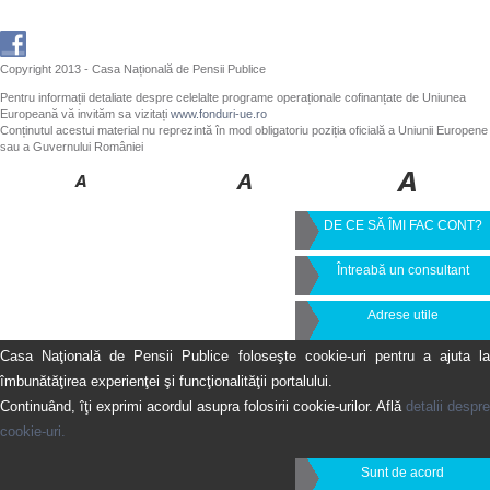
Copyright 2013 - Casa Națională de Pensii Publice
Pentru informații detaliate despre celelalte programe operaționale cofinanțate de Uniunea
Europeană vă invităm sa vizitați
www.fonduri-ue.ro
Conținutul acestui material nu reprezintă în mod obligatoriu poziția oficială a Uniunii Europene
sau a Guvernului României
DE CE SĂ ÎMI FAC CONT?
Întreabă un consultant
Adrese utile
Casa Naţională de Pensii Publice foloseşte cookie-uri pentru a ajuta la
îmbunătăţirea experienţei şi funcţionalităţii portalului.
Continuând, îţi exprimi acordul asupra folosirii cookie-urilor. Află
detalii despre
cookie-uri.
Sunt de acord