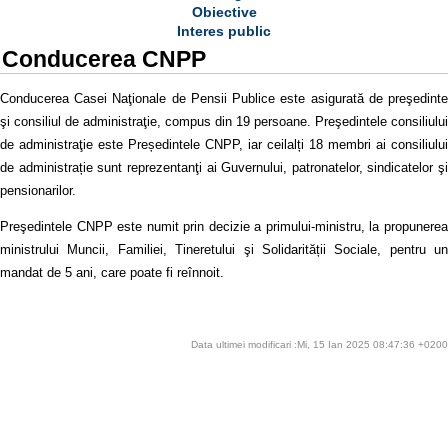
Obiective
Interes public
Conducerea CNPP
Conducerea Casei Naţionale de Pensii Publice este asigurată de preşedinte
şi consiliul de administraţie, compus din 19 persoane. Preşedintele consiliului
de administraţie este Președintele CNPP, iar ceilalți 18 membri ai consiliului
de administrație sunt reprezentanţi ai Guvernului, patronatelor, sindicatelor şi
pensionarilor.
Preşedintele CNPP este numit prin decizie a primului-ministru, la propunerea
ministrului Muncii, Familiei, Tineretului şi Solidarității Sociale, pentru un
mandat de 5 ani, care poate fi reînnoit.
Data ultimei modificari :Mi, 15 Ian 2025 08:47:36 +0200