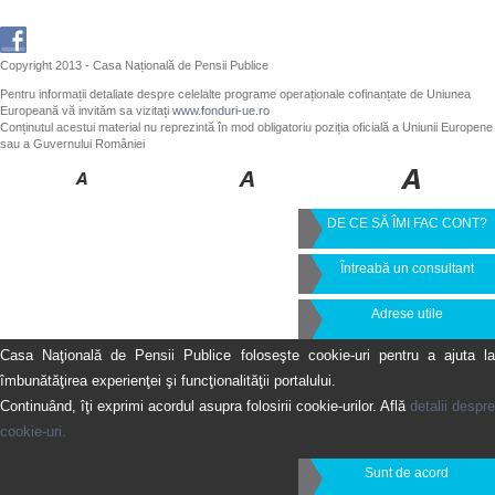
Copyright 2013 - Casa Națională de Pensii Publice
Pentru informații detaliate despre celelalte programe operaționale cofinanțate de Uniunea
Europeană vă invităm sa vizitați
www.fonduri-ue.ro
Conținutul acestui material nu reprezintă în mod obligatoriu poziția oficială a Uniunii Europene
sau a Guvernului României
DE CE SĂ ÎMI FAC CONT?
Întreabă un consultant
Adrese utile
Casa Naţională de Pensii Publice foloseşte cookie-uri pentru a ajuta la
îmbunătăţirea experienţei şi funcţionalităţii portalului.
Continuând, îţi exprimi acordul asupra folosirii cookie-urilor. Află
detalii despre
cookie-uri.
Sunt de acord