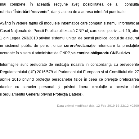
mai complete, în această secţiune aveţi posibilitatea de a consulta
rubrica
"Întrebări frecvente"
, dar şi aceea de a adresa întrebări punctuale.
Având în vedere faptul că modulele informatice care compun sistemul informatic al
Casei Naționale de Pensii Publice utilizează CNP-ul, care este, potrivit art. 15, alin.
1 din Legea 263/2010 privind sistemul unitar de pensii publice, codul de asigurat
în sistemul public de pensii, orice
cerere/reclamație
referitoare la prestațiil
acordate în sistemul administrat de CNPP,
va conține obligatoriu CNP-ul dvs.
Informațiile sunt prelucrate de instituţia noastră în concordanță cu prevederile
Regulamentului (UE) 2016/679 al Parlamentului European și al Consiliului din 27
aprilie 2016 privind protecţia persoanelor fizice în ceea ce priveşte prelucrarea
datelor cu caracter personal şi privind libera circulaţie a acestor date
(Regulamentul General privind Protecția Datelor).
Data ultimei modificari :Ma, 12 Feb 2019 16:22:12 +0200