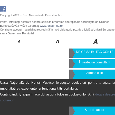
Copyright 2013 - Casa Națională de Pensii Publice
Pentru informații detaliate despre celelalte programe operaționale cofinanțate de Uniunea
Europeană vă invităm sa vizitați
www.fonduri-ue.ro
Conținutul acestui material nu reprezintă în mod obligatoriu poziția oficială a Uniunii Europene
sau a Guvernului României
DE CE SĂ ÎMI FAC CONT?
Întreabă un consultant
Adrese utile
Casa Naţională de Pensii Publice foloseşte cookie-uri pentru a ajuta la
îmbunătăţirea experienţei şi funcţionalităţii portalului.
Continuând, îţi exprimi acordul asupra folosirii cookie-urilor. Află
detalii despre
cookie-uri.
Sunt de acord