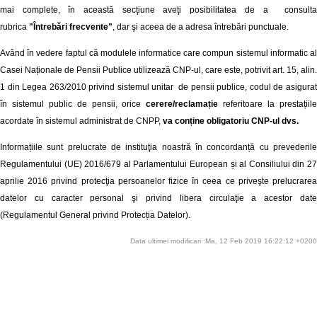
mai complete, în această secţiune aveţi posibilitatea de a consulta
rubrica
"Întrebări frecvente"
, dar şi aceea de a adresa întrebări punctuale.
Având în vedere faptul că modulele informatice care compun sistemul informatic al
Casei Naționale de Pensii Publice utilizează CNP-ul, care este, potrivit art. 15, alin.
1 din Legea 263/2010 privind sistemul unitar de pensii publice, codul de asigurat
în sistemul public de pensii, orice
cerere/reclamație
referitoare la prestațiil
acordate în sistemul administrat de CNPP,
va conține obligatoriu CNP-ul dvs.
Informațiile sunt prelucrate de instituţia noastră în concordanță cu prevederile
Regulamentului (UE) 2016/679 al Parlamentului European și al Consiliului din 27
aprilie 2016 privind protecţia persoanelor fizice în ceea ce priveşte prelucrarea
datelor cu caracter personal şi privind libera circulaţie a acestor date
(Regulamentul General privind Protecția Datelor).
Data ultimei modificari :Ma, 12 Feb 2019 16:22:12 +0200