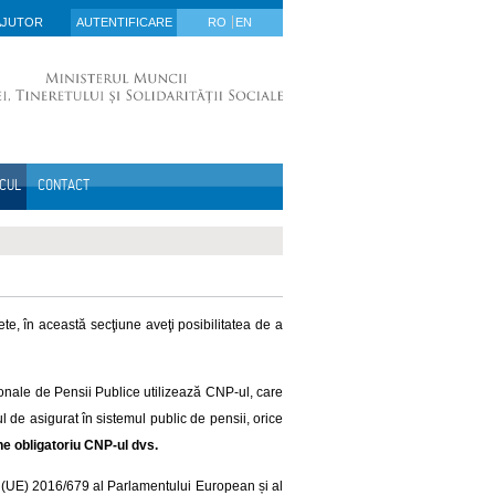
AJUTOR
AUTENTIFICARE
RO
EN
ICUL
CONTACT
ete, în această secţiune aveţi posibilitatea de a
onale de Pensii Publice utilizează CNP-ul, care
l de asigurat în sistemul public de pensii, orice
ne obligatoriu CNP-ul dvs.
i (UE) 2016/679 al Parlamentului European și al