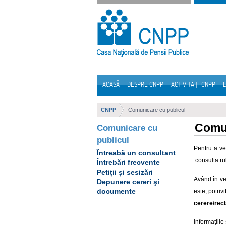
Sari la continut
ACASĂ
DESPRE CNPP
ACTIVITĂȚI CNPP
L
Navigare
CNPP
Comunicare cu publicul
Comun
Comunicare cu
publicul
Pentru a ven
Întreabă un consultant
consulta ru
Întrebări frecvente
Petiții și sesizări
Având în ve
Depunere cereri şi
documente
este, potriv
cerere/rec
Informațiil