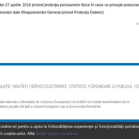
din 27 aprilie 2016 privind protecţia persoanelor fizice în ceea ce priveşte prelucrar
a acestor date (Regulamentul General privind Protecția Datelor).
D
SLAȚIE
NOUTĂȚI
SERVICII ELECTRONICE
STATISTICI
COMUNICARE CU PUBLICUL
C
 operaționale cofinanțate de Uniunea Europeană vă invităm sa vizitați
www.fonduri-ue.ro
gatoriu poziția oficială a Uniunii Europene sau a Guvernului României
kie-uri pentru a ajuta la îmbunătăţirea experienţei şi funcţionalităţii portalulu
ii cookie-urilor. Află
detalii despre cookie-uri.