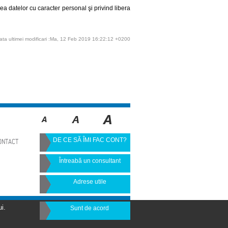
ea datelor cu caracter personal şi privind libera
ata ultimei modificari :Ma, 12 Feb 2019 16:22:12 +0200
DE CE SĂ ÎMI FAC CONT?
ONTACT
Întreabă un consultant
Adrese utile
i.
Sunt de acord