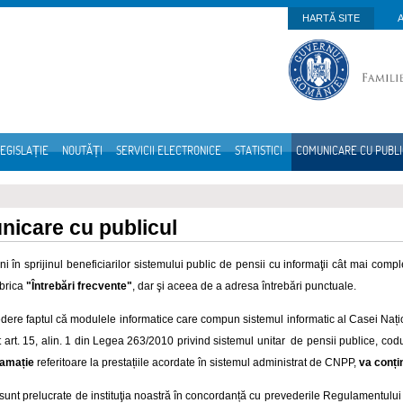
HARTĂ SITE
EGISLAȚIE
NOUTĂȚI
SERVICII ELECTRONICE
STATISTICI
COMUNICARE CU PUBL
icare cu publicul
i în sprijinul beneficiarilor sistemului public de pensii cu informaţii cât mai compl
brica
"Întrebări frecvente"
, dar şi aceea de a adresa întrebări punctuale.
dere faptul că modulele informatice care compun sistemul informatic al Casei Nați
it art. 15, alin. 1 din Legea 263/2010 privind sistemul unitar de pensii publice, codu
lamație
referitoare la prestațiile acordate în sistemul administrat de CNPP,
va conți
e sunt prelucrate de instituţia noastră în concordanță cu prevederile Regulamentulu