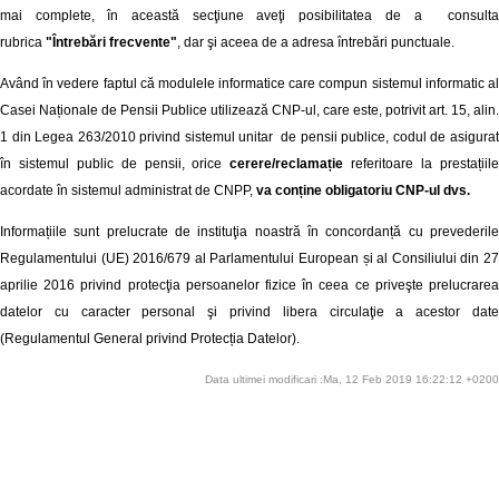
mai complete, în această secţiune aveţi posibilitatea de a consulta
rubrica
"Întrebări frecvente"
, dar şi aceea de a adresa întrebări punctuale.
Având în vedere faptul că modulele informatice care compun sistemul informatic al
Casei Naționale de Pensii Publice utilizează CNP-ul, care este, potrivit art. 15, alin.
1 din Legea 263/2010 privind sistemul unitar de pensii publice, codul de asigurat
în sistemul public de pensii, orice
cerere/reclamație
referitoare la prestațiil
acordate în sistemul administrat de CNPP,
va conține obligatoriu CNP-ul dvs.
Informațiile sunt prelucrate de instituţia noastră în concordanță cu prevederile
Regulamentului (UE) 2016/679 al Parlamentului European și al Consiliului din 27
aprilie 2016 privind protecţia persoanelor fizice în ceea ce priveşte prelucrarea
datelor cu caracter personal şi privind libera circulaţie a acestor date
(Regulamentul General privind Protecția Datelor).
Data ultimei modificari :Ma, 12 Feb 2019 16:22:12 +0200