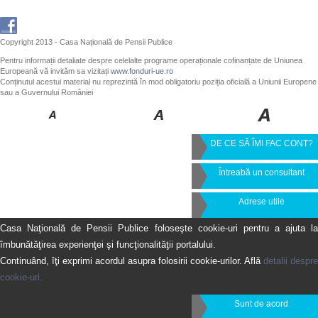
Copyright 2013 - Casa Națională de Pensii Publice
Pentru informații detaliate despre celelalte programe operaționale cofinanțate de Uniunea
Europeană vă invităm sa vizitați
www.fonduri-ue.ro
Conținutul acestui material nu reprezintă în mod obligatoriu poziția oficială a Uniunii Europene
sau a Guvernului României
DE CE SĂ ÎMI FAC CONT?
Întreabă un consultant
Adrese utile
Casa Naţională de Pensii Publice foloseşte cookie-uri pentru a ajuta la
îmbunătăţirea experienţei şi funcţionalităţii portalului.
Continuând, îţi exprimi acordul asupra folosirii cookie-urilor. Află
detalii despre
cookie-uri.
Sunt de acord