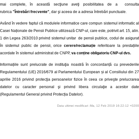
mai complete, în această secţiune aveţi posibilitatea de a consulta
rubrica
"Întrebări frecvente"
, dar şi aceea de a adresa întrebări punctuale.
Având în vedere faptul că modulele informatice care compun sistemul informatic al
Casei Naționale de Pensii Publice utilizează CNP-ul, care este, potrivit art. 15, alin.
1 din Legea 263/2010 privind sistemul unitar de pensii publice, codul de asigurat
în sistemul public de pensii, orice
cerere/reclamație
referitoare la prestațiil
acordate în sistemul administrat de CNPP,
va conține obligatoriu CNP-ul dvs.
Informațiile sunt prelucrate de instituţia noastră în concordanță cu prevederile
Regulamentului (UE) 2016/679 al Parlamentului European și al Consiliului din 27
aprilie 2016 privind protecţia persoanelor fizice în ceea ce priveşte prelucrarea
datelor cu caracter personal şi privind libera circulaţie a acestor date
(Regulamentul General privind Protecția Datelor).
Data ultimei modificari :Ma, 12 Feb 2019 16:22:12 +0200