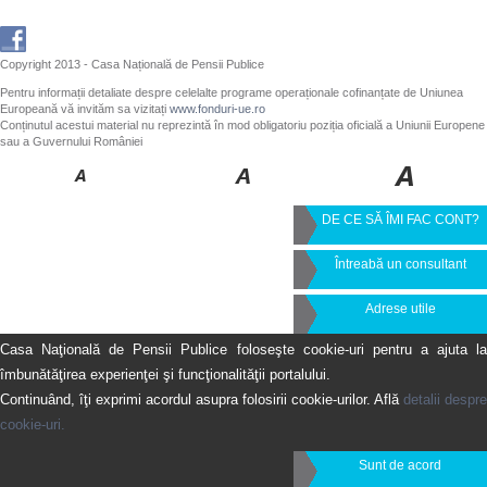
Copyright 2013 - Casa Națională de Pensii Publice
Pentru informații detaliate despre celelalte programe operaționale cofinanțate de Uniunea
Europeană vă invităm sa vizitați
www.fonduri-ue.ro
Conținutul acestui material nu reprezintă în mod obligatoriu poziția oficială a Uniunii Europene
sau a Guvernului României
DE CE SĂ ÎMI FAC CONT?
Întreabă un consultant
Adrese utile
Casa Naţională de Pensii Publice foloseşte cookie-uri pentru a ajuta la
îmbunătăţirea experienţei şi funcţionalităţii portalului.
Continuând, îţi exprimi acordul asupra folosirii cookie-urilor. Află
detalii despre
cookie-uri.
Sunt de acord