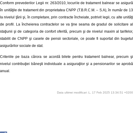
Conform prevederilor Legii nr. 263/2010, locurile de tratament balnear se asigură
în unităţile de tratament din proprietatea CNPP (T.B.R.C.M. – S.A), în număr de 13
la nivelul ţării şi, în completare, prin contracte încheiate, potrivit legii, cu alte unităţi
de profil. La încheierea contractelor se va ţine seama de gradul de solicitare al
staţiunii şi de categoria de confort oferită, precum şi de nivelul maxim al tarifelor,
stabilit de CNPP şi casele de pensii sectoriale, ce poate fi suportat din bugetul
asigurărilor sociale de stat.
Criteriile pe baza cărora se acordă bilete pentru tratament balnear, precum şi
nivelul contribuţiei băneşti individuale a asiguraţilor şi a pensionarilor se aprobă
anual.
Data ultimei modificari :L, 17 Feb 2025 13:34:51 +0200