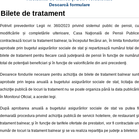
Descarcă formulare
Bilete de tratament
Potrivit prevederilor Legii nr.
360/2023 privind sistemul public de pensii, cu
modificările și completările ulterioare
, Casa Naţională de Pensii Publice
contractează locuri la tratament balnear, la începutul fiecărui an, în limita fondurilor
aprobate prin bugetul asigurărilor sociale de stat şi repartizează numărul total de
bilete de tratament pentru fiecare casă judeţeană de pensii în funcţie de numărul
total de potenţiali beneficiari şi în funcţie de valorificările din anii precedenţi.
Deoarece fondurile necesare pentru achiziţia de bilete de tratament balnear sunt
aprobate prin legea anuală a bugetului asigurărilor sociale de stat, licitaţia de
achiziţie publică de locuri la tratament nu se poate organiza până la data publicării
în Monitorul Oficial, a acestei legi.
După aprobarea anuală a bugetului asigurărilor sociale de stat va putea fi
demarată procedura privind achiziţia publică de servicii hoteliere, de restaurant şi
tratament balnear, şi în funcţie de tarifele ofertate de prestatori, vor fi contractate un
număr de locuri la tratament balnear şi se va realiza repartiţia pe judeţe a biletelor.