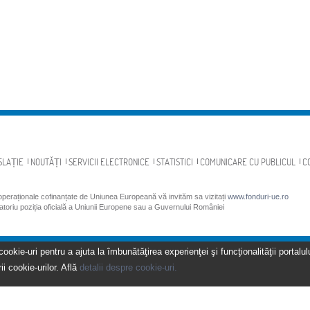
SLAȚIE
NOUTĂȚI
SERVICII ELECTRONICE
STATISTICI
COMUNICARE CU PUBLICUL
C
 operaționale cofinanțate de Uniunea Europeană vă invităm sa vizitați
www.fonduri-ue.ro
gatoriu poziția oficială a Uniunii Europene sau a Guvernului României
kie-uri pentru a ajuta la îmbunătăţirea experienţei şi funcţionalităţii portalulu
ii cookie-urilor. Află
detalii despre cookie-uri.