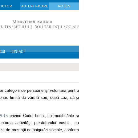
AJUTOR
AUTENTIFICARE
RO
EN
ICUL
CONTACT
ite categorii de persoane şi voluntară pentru
entru limită de vârstă sau, după caz, să-şi
/2015
privind Codul fiscal, cu modificările şi
tarea activităţii prestatorului casnic, cu
eze de prestaţii de asigurări sociale, conform