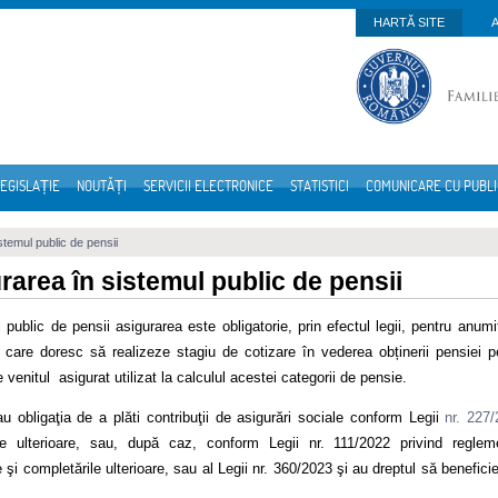
HARTĂ SITE
EGISLAȚIE
NOUTĂȚI
SERVICII ELECTRONICE
STATISTICI
COMUNICARE CU PUBL
stemul public de pensii
rarea în sistemul public de pensii
 public de pensii asigurarea este obligatorie, prin efectul legii, pentru anum
 care doresc să realizeze stagiu de cotizare în vederea obținerii pensiei p
venitul asigurat utilizat la calculul acestei categorii de pensie.
au obligaţia de a plăti contribuţii de asigurări sociale conform Legii
nr. 227
le ulterioare, sau, după caz, conform Legii nr. 111/2022 privind reglemen
e şi completările ulterioare, sau al Legii nr. 360/2023 şi au dreptul să benefici