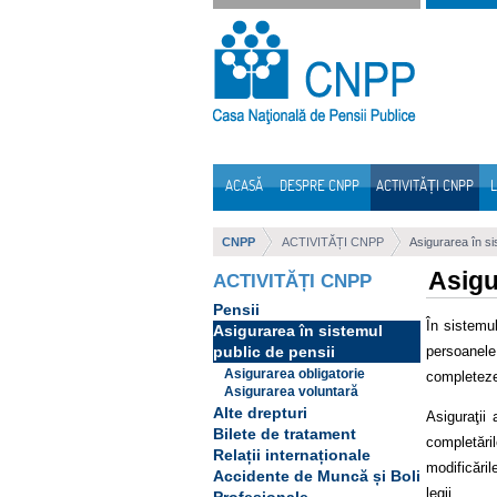
Sari la continut
ACASĂ
DESPRE CNPP
ACTIVITĂȚI CNPP
L
Navigare
CNPP
ACTIVITĂȚI CNPP
Asigurarea în si
Asigu
ACTIVITĂȚI CNPP
Pensii
În sistemul
Asigurarea în sistemul
persoanele
public de pensii
Asigurarea obligatorie
completeze 
Asigurarea voluntară
Alte drepturi
Asiguraţii 
Bilete de tratament
completări
Relații internaționale
modificăril
Accidente de Muncă și Boli
legii.