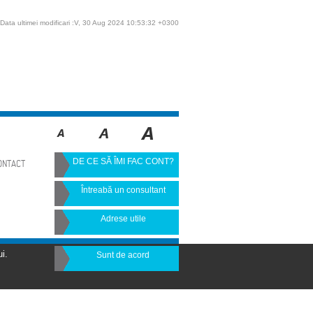
Data ultimei modificari :V, 30 Aug 2024 10:53:32 +0300
DE CE SĂ ÎMI FAC CONT?
ONTACT
Întreabă un consultant
Adrese utile
i.
Sunt de acord