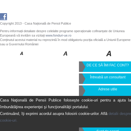
Copyright 2013 - Casa Națională de Pensii Publice
Pentru informații detaliate despre celelalte programe operaționale cofinanțate de Uniunea
Europeană vă invităm sa vizitați
www.fonduri-ue.ro
Conținutul acestui material nu reprezintă în mod obligatoriu poziția oficială a Uniunii Europene
sau a Guvernului României
DE CE SĂ ÎMI FAC CONT?
Întreabă un consultant
Adrese utile
Casa Naţională de Pensii Publice foloseşte cookie-uri pentru a ajuta la
îmbunătăţirea experienţei şi funcţionalităţii portalului.
Continuând, îţi exprimi acordul asupra folosirii cookie-urilor. Află
detalii despre
cookie-uri.