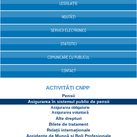
LEGISLAȚIE
NOUTĂȚI
SERVICII ELECTRONICE
STATISTICI
COMUNICARE CU PUBLICUL
CONTACT
ACTIVITĂȚI CNPP
Pensii
Asigurarea în sistemul public de pensii
Asigurarea obligatorie
Asigurarea voluntară
Alte drepturi
Bilete de tratament
Relații internaționale
Accidente de Muncă și Boli Profesionale