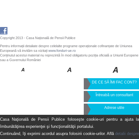
Copyright 2013 - Casa Națională de Pensii Publice
Pentru informații detaliate despre celelalte programe operaționale cofinanțate de Uniunea
Europeană vă invităm sa vizitați
www.fonduri-ue.ro
Conținutul acestui material nu reprezintă în mod obligatoriu poziția oficială a Uniunii Europene
sau a Guvernului României
DE CE SĂ ÎMI FAC CONT?
Întreabă un consultant
Adrese utile
Casa Naţională de Pensii Publice foloseşte cookie-uri pentru a ajuta la
îmbunătăţirea experienţei şi funcţionalităţii portalului.
Continuând, îţi exprimi acordul asupra folosirii cookie-urilor. Află
detalii despre