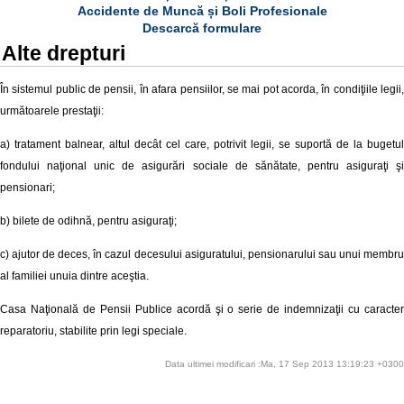
Accidente de Muncă și Boli Profesionale
Descarcă formulare
Alte drepturi
În sistemul public de pensii, în afara pensiilor, se mai pot acorda, în condiţiile legii,
următoarele prestaţii:
a) tratament balnear, altul decât cel care, potrivit legii, se suportă de la bugetul
fondului naţional unic de asigurări sociale de sănătate, pentru asiguraţi şi
pensionari;
b) bilete de odihnă, pentru asiguraţi;
c) ajutor de deces, în cazul decesului asiguratului, pensionarului sau unui membru
al familiei unuia dintre aceştia.
Casa Naţională de Pensii Publice acordă şi o serie de indemnizaţii cu caracter
reparatoriu, stabilite prin legi speciale.
Data ultimei modificari :Ma, 17 Sep 2013 13:19:23 +0300