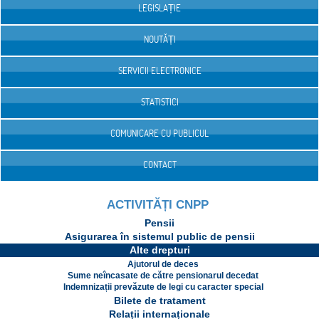
LEGISLAȚIE
NOUTĂȚI
SERVICII ELECTRONICE
STATISTICI
COMUNICARE CU PUBLICUL
CONTACT
ACTIVITĂȚI CNPP
Pensii
Asigurarea în sistemul public de pensii
Alte drepturi
Ajutorul de deces
Sume neîncasate de către pensionarul decedat
Indemnizații prevăzute de legi cu caracter special
Bilete de tratament
Relații internaționale