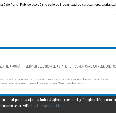
lă de Pensii Publice acordă şi o serie de indemnizaţii cu caracter reparatoriu, stabi
D
SLAȚIE
NOUTĂȚI
SERVICII ELECTRONICE
STATISTICI
COMUNICARE CU PUBLICUL
C
 operaționale cofinanțate de Uniunea Europeană vă invităm sa vizitați
www.fonduri-ue.ro
gatoriu poziția oficială a Uniunii Europene sau a Guvernului României
kie-uri pentru a ajuta la îmbunătăţirea experienţei şi funcţionalităţii portalulu
ii cookie-urilor. Află
detalii despre cookie-uri.