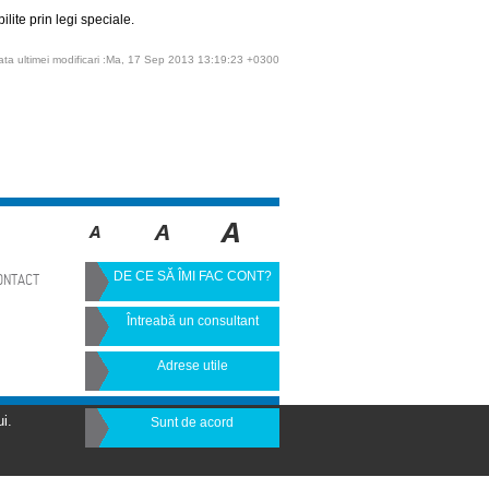
lite prin legi speciale.
ata ultimei modificari :Ma, 17 Sep 2013 13:19:23 +0300
DE CE SĂ ÎMI FAC CONT?
ONTACT
Întreabă un consultant
Adrese utile
i.
Sunt de acord