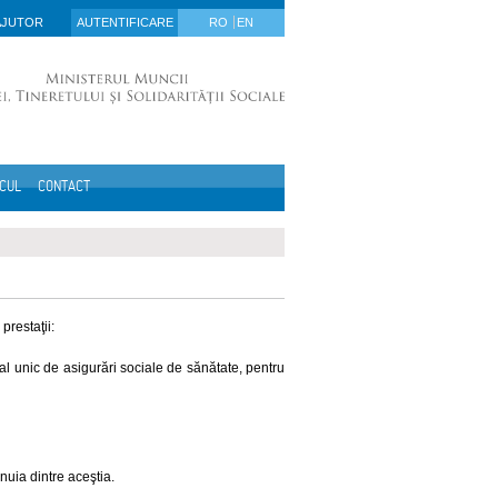
AJUTOR
AUTENTIFICARE
RO
EN
ICUL
CONTACT
prestaţii:
onal unic de asigurări sociale de sănătate, pentru
nuia dintre aceştia.