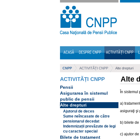
Sari la continut
ACASĂ
DESPRE CNPP
ACTIVITĂȚI CNPP
L
Navigare
CNPP
ACTIVITĂȚI CNPP
Alte drepturi
Alte 
ACTIVITĂȚI CNPP
Pensii
În sistemul 
Asigurarea în sistemul
public de pensii
a) tratament
Alte drepturi
asiguraţi şi
Ajutorul de deces
Sume neîncasate de către
pensionarul decedat
b) bilete de
Indemnizații prevăzute de legi
cu caracter special
c) ajutor de
Bilete de tratament