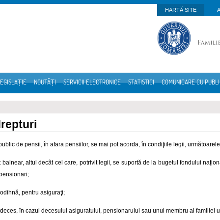
HARTĂ SITE
EGISLAȚIE
NOUTĂȚI
SERVICII ELECTRONICE
STATISTICI
COMUNICARE CU PUBL
drepturi
public de pensii, în afara pensiilor, se mai pot acorda, în condiţiile legii, următoarele 
 balnear, altul decât cel care, potrivit legii, se suportă de la bugetul fondului naţi
 pensionari;
 odihnă, pentru asiguraţi;
 deces, în cazul decesului asiguratului, pensionarului sau unui membru al familiei u