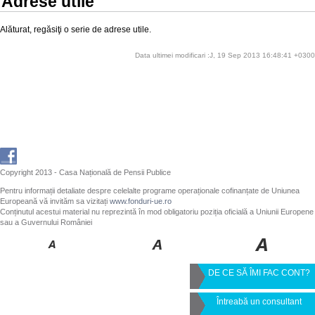
Adrese utile
Alăturat, regăsiţi o serie de adrese utile.
Data ultimei modificari :J, 19 Sep 2013 16:48:41 +0300
Copyright 2013 - Casa Națională de Pensii Publice
Pentru informații detaliate despre celelalte programe operaționale cofinanțate de Uniunea
Europeană vă invităm sa vizitați
www.fonduri-ue.ro
Conținutul acestui material nu reprezintă în mod obligatoriu poziția oficială a Uniunii Europene
sau a Guvernului României
DE CE SĂ ÎMI FAC CONT?
Întreabă un consultant