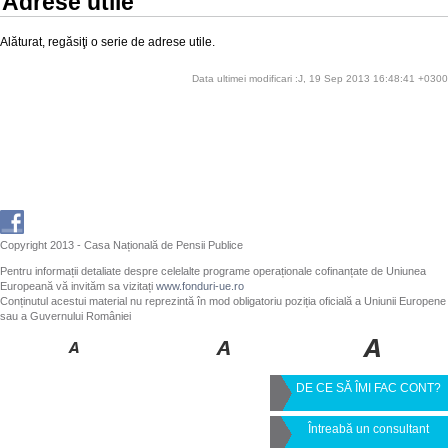
Adrese utile
Alăturat, regăsiţi o serie de adrese utile.
Data ultimei modificari :J, 19 Sep 2013 16:48:41 +0300
Copyright 2013 - Casa Națională de Pensii Publice
Pentru informații detaliate despre celelalte programe operaționale cofinanțate de Uniunea
Europeană vă invităm sa vizitați
www.fonduri-ue.ro
Conținutul acestui material nu reprezintă în mod obligatoriu poziția oficială a Uniunii Europene
sau a Guvernului României
DE CE SĂ ÎMI FAC CONT?
Întreabă un consultant