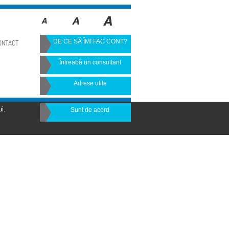
DE CE SĂ ÎMI FAC CONT?
ONTACT
Întreabă un consultant
Adrese utile
i.
Sunt de acord