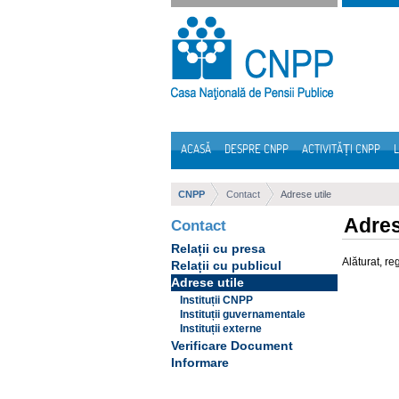
Sari la continut
ACASĂ
DESPRE CNPP
ACTIVITĂȚI CNPP
L
Navigare
CNPP
Contact
Adrese utile
Adres
Contact
Relații cu presa
Alăturat, re
Relații cu publicul
Adrese utile
Instituții CNPP
Instituții guvernamentale
Instituții externe
Verificare Document
Informare