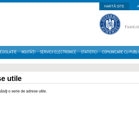
HARTĂ SITE
EGISLAȚIE
NOUTĂȚI
SERVICII ELECTRONICE
STATISTICI
COMUNICARE CU PUBL
e utile
găsiţi o serie de adrese utile.