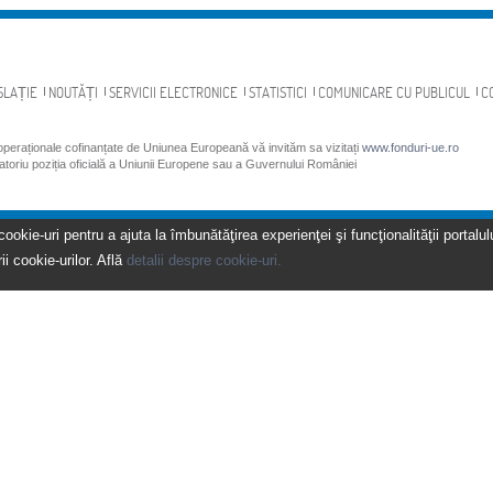
SLAȚIE
NOUTĂȚI
SERVICII ELECTRONICE
STATISTICI
COMUNICARE CU PUBLICUL
C
 operaționale cofinanțate de Uniunea Europeană vă invităm sa vizitați
www.fonduri-ue.ro
gatoriu poziția oficială a Uniunii Europene sau a Guvernului României
kie-uri pentru a ajuta la îmbunătăţirea experienţei şi funcţionalităţii portalulu
ii cookie-urilor. Află
detalii despre cookie-uri.