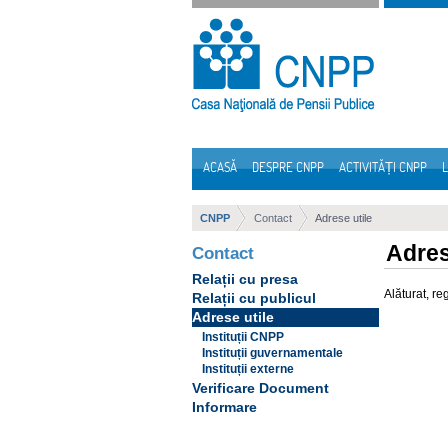
Sari la continut
ACASĂ
DESPRE CNPP
ACTIVITĂȚI CNPP
L
Navigare
CNPP
Contact
Adrese utile
Adres
Contact
Relații cu presa
Alăturat, re
Relații cu publicul
Adrese utile
Instituții CNPP
Instituții guvernamentale
Instituții externe
Verificare Document
Informare