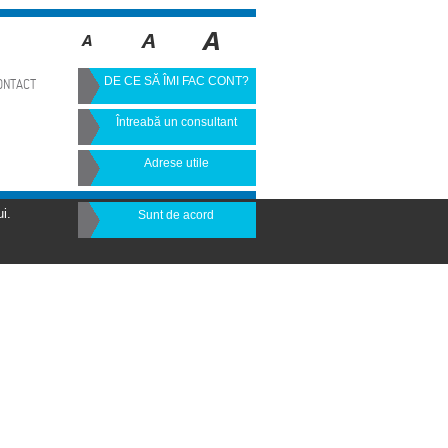
DE CE SĂ ÎMI FAC CONT?
ONTACT
Întreabă un consultant
Adrese utile
i.
Sunt de acord