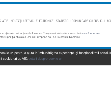
SLAȚIE
NOUTĂȚI
SERVICII ELECTRONICE
STATISTICI
COMUNICARE CU PUBLICUL
C
 operaționale cofinanțate de Uniunea Europeană vă invităm sa vizitați
www.fonduri-ue.ro
gatoriu poziția oficială a Uniunii Europene sau a Guvernului României
kie-uri pentru a ajuta la îmbunătăţirea experienţei şi funcţionalităţii portalulu
ii cookie-urilor. Află
detalii despre cookie-uri.