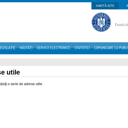
HARTĂ SITE
EGISLAȚIE
NOUTĂȚI
SERVICII ELECTRONICE
STATISTICI
COMUNICARE CU PUBL
e utile
găsiţi o serie de adrese utile.