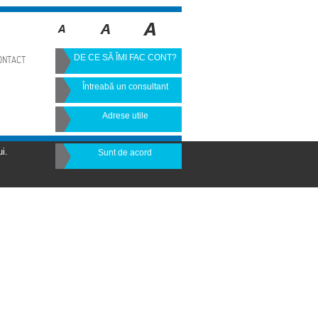
DE CE SĂ ÎMI FAC CONT?
ONTACT
Întreabă un consultant
Adrese utile
i.
Sunt de acord