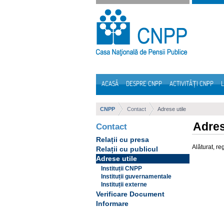
Sari la continut
ACASĂ
DESPRE CNPP
ACTIVITĂȚI CNPP
L
Navigare
CNPP
Contact
Adrese utile
Adres
Contact
Relații cu presa
Alăturat, re
Relații cu publicul
Adrese utile
Instituții CNPP
Instituții guvernamentale
Instituții externe
Verificare Document
Informare