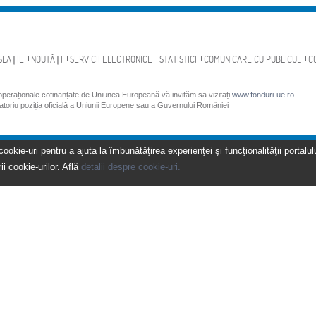
SLAȚIE
NOUTĂȚI
SERVICII ELECTRONICE
STATISTICI
COMUNICARE CU PUBLICUL
C
 operaționale cofinanțate de Uniunea Europeană vă invităm sa vizitați
www.fonduri-ue.ro
gatoriu poziția oficială a Uniunii Europene sau a Guvernului României
kie-uri pentru a ajuta la îmbunătăţirea experienţei şi funcţionalităţii portalulu
ii cookie-urilor. Află
detalii despre cookie-uri.