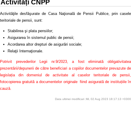
Activități CNPP
Activităţile desfăşurate de Casa Naţională de Pensii Publice, prin casele
teritoriale de pensii, sunt:
Stabilirea şi plata pensiilor;
Asigurarea în sistemul public de pensii;
Acordarea altor drepturi de asigurări sociale;
Relaţii Internaţionale.
Potrivit prevederilor Legii nr.9/2023, a fost eliminată obligativitatea
prezentării/depunerii de către beneficiari a copiilor documentelor prevazute de
legislația din domeniul de activitate al caselor teritoriale de pensii,
fotocopierea gratuită a documentelor originale fiind asigurată de instituțiile în
cauză.
Data ultimei modificari :Mi, 02 Aug 2023 18:17:13 +0300