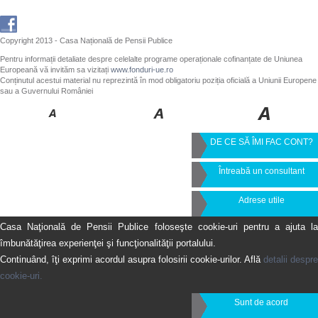
Copyright 2013 - Casa Națională de Pensii Publice
Pentru informații detaliate despre celelalte programe operaționale cofinanțate de Uniunea
Europeană vă invităm sa vizitați
www.fonduri-ue.ro
Conținutul acestui material nu reprezintă în mod obligatoriu poziția oficială a Uniunii Europene
sau a Guvernului României
DE CE SĂ ÎMI FAC CONT?
Întreabă un consultant
Adrese utile
Casa Naţională de Pensii Publice foloseşte cookie-uri pentru a ajuta la
îmbunătăţirea experienţei şi funcţionalităţii portalului.
Continuând, îţi exprimi acordul asupra folosirii cookie-urilor. Află
detalii despre
cookie-uri.
Sunt de acord