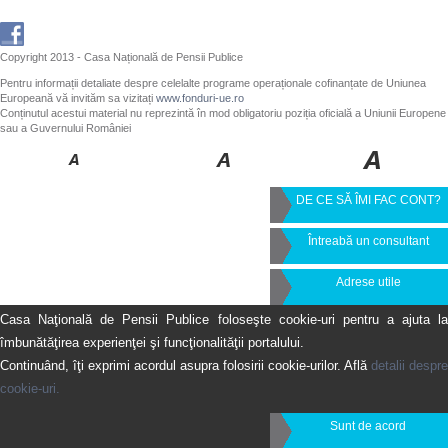
Copyright 2013 - Casa Națională de Pensii Publice
Pentru informații detaliate despre celelalte programe operaționale cofinanțate de Uniunea
Europeană vă invităm sa vizitați
www.fonduri-ue.ro
Conținutul acestui material nu reprezintă în mod obligatoriu poziția oficială a Uniunii Europene
sau a Guvernului României
DE CE SĂ ÎMI FAC CONT?
Întreabă un consultant
Adrese utile
Casa Naţională de Pensii Publice foloseşte cookie-uri pentru a ajuta la
îmbunătăţirea experienţei şi funcţionalităţii portalului.
Continuând, îţi exprimi acordul asupra folosirii cookie-urilor. Află
detalii despre
cookie-uri.
Sunt de acord