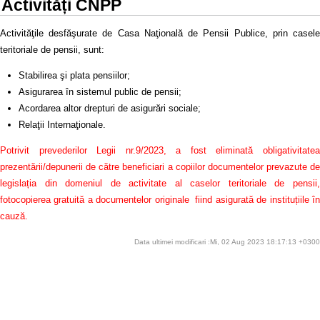
Activități CNPP
Activităţile desfăşurate de Casa Naţională de Pensii Publice, prin casele
teritoriale de pensii, sunt:
Stabilirea şi plata pensiilor;
Asigurarea în sistemul public de pensii;
Acordarea altor drepturi de asigurări sociale;
Relaţii Internaţionale.
Potrivit prevederilor Legii nr.9/2023, a fost eliminată obligativitatea
prezentării/depunerii de către beneficiari a copiilor documentelor prevazute de
legislația din domeniul de activitate al caselor teritoriale de pensii,
fotocopierea gratuită a documentelor originale fiind asigurată de instituțiile în
cauză.
Data ultimei modificari :Mi, 02 Aug 2023 18:17:13 +0300