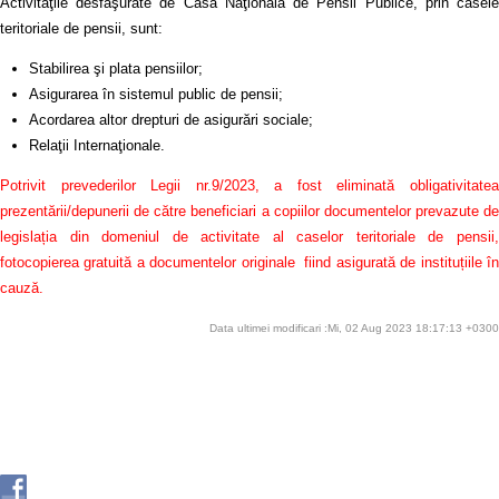
Activităţile desfăşurate de Casa Naţională de Pensii Publice, prin casele
teritoriale de pensii, sunt:
Stabilirea şi plata pensiilor;
Asigurarea în sistemul public de pensii;
Acordarea altor drepturi de asigurări sociale;
Relaţii Internaţionale.
Potrivit prevederilor Legii nr.9/2023, a fost eliminată obligativitatea
prezentării/depunerii de către beneficiari a copiilor documentelor prevazute de
legislația din domeniul de activitate al caselor teritoriale de pensii,
fotocopierea gratuită a documentelor originale fiind asigurată de instituțiile în
cauză.
Data ultimei modificari :Mi, 02 Aug 2023 18:17:13 +0300