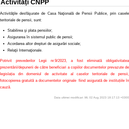
Activități CNPP
Activităţile desfăşurate de Casa Naţională de Pensii Publice, prin casele
teritoriale de pensii, sunt:
Stabilirea şi plata pensiilor;
Asigurarea în sistemul public de pensii;
Acordarea altor drepturi de asigurări sociale;
Relaţii Internaţionale.
Potrivit prevederilor Legii nr.9/2023, a fost eliminată obligativitatea
prezentării/depunerii de către beneficiari a copiilor documentelor prevazute de
legislația din domeniul de activitate al caselor teritoriale de pensii,
fotocopierea gratuită a documentelor originale fiind asigurată de instituțiile în
cauză.
Data ultimei modificari :Mi, 02 Aug 2023 18:17:13 +0300