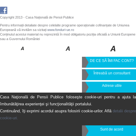
Copyright 2013 - Casa Națională de Pensii Publice
Pentru informații detaliate despre celelalte programe operaționale cofinanțate de Uniunea
Europeană vă invităm sa vizitați
www.fonduri-ue.ro
Conținutul acestui material nu reprezintă în mod obligatoriu poziția oficială a Uniunii Europene
sau a Guvernului României
DE CE SĂ ÎMI FAC CONT?
Întreabă un consultant
Adrese utile
Casa Naţională de Pensii Publice foloseşte cookie-uri pentru a ajuta la
îmbunătăţirea experienţei şi funcţionalităţii portalului.
Continuând, îţi exprimi acordul asupra folosirii cookie-urilor. Află
detalii despre
cookie-uri.
Sunt de acord