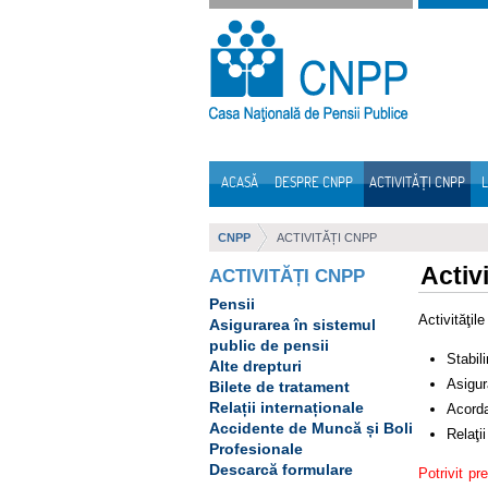
Sari la continut
ACASĂ
DESPRE CNPP
ACTIVITĂȚI CNPP
L
Navigare
CNPP
ACTIVITĂȚI CNPP
Activ
ACTIVITĂȚI CNPP
Pensii
Activităţil
Asigurarea în sistemul
public de pensii
Stabili
Alte drepturi
Asigur
Bilete de tratament
Relații internaționale
Acorda
Accidente de Muncă și Boli
Relaţii
Profesionale
Descarcă formulare
Potrivit pr