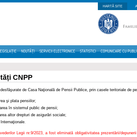
HARTĂ SITE
EGISLAȚIE
NOUTĂȚI
SERVICII ELECTRONICE
STATISTICI
COMUNICARE CU PUBL
ități CNPP
e desfăşurate de Casa Naţională de Pensii Publice, prin casele teritoriale de pe
rea şi plata pensiilor;
area în sistemul public de pensii;
rea altor drepturi de asigurări sociale;
 Internaţionale.
evederilor Legii nr.9/2023, a fost eliminată obligativitatea prezentării/depuneri