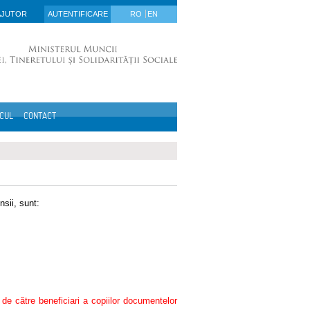
AJUTOR
AUTENTIFICARE
RO
EN
ICUL
CONTACT
nsii, sunt:
i de către beneficiari a copiilor documentelor