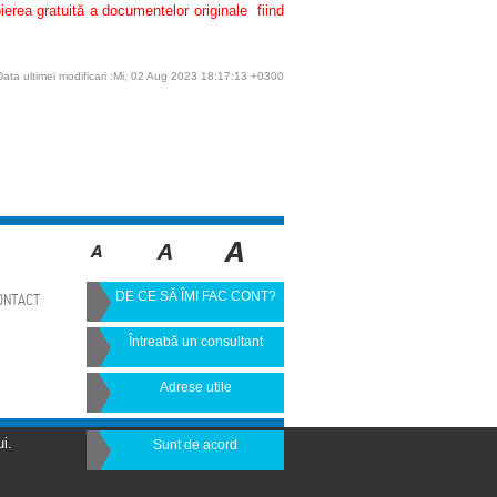
pierea gratuită a documentelor originale fiind
Data ultimei modificari :Mi, 02 Aug 2023 18:17:13 +0300
DE CE SĂ ÎMI FAC CONT?
ONTACT
Întreabă un consultant
Adrese utile
i.
Sunt de acord