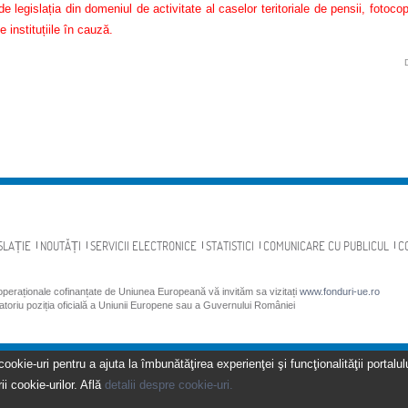
e legislația din domeniul de activitate al caselor teritoriale de pensii, fotoco
e instituțiile în cauză.
SLAȚIE
NOUTĂȚI
SERVICII ELECTRONICE
STATISTICI
COMUNICARE CU PUBLICUL
C
 operaționale cofinanțate de Uniunea Europeană vă invităm sa vizitați
www.fonduri-ue.ro
gatoriu poziția oficială a Uniunii Europene sau a Guvernului României
kie-uri pentru a ajuta la îmbunătăţirea experienţei şi funcţionalităţii portalulu
ii cookie-urilor. Află
detalii despre cookie-uri.