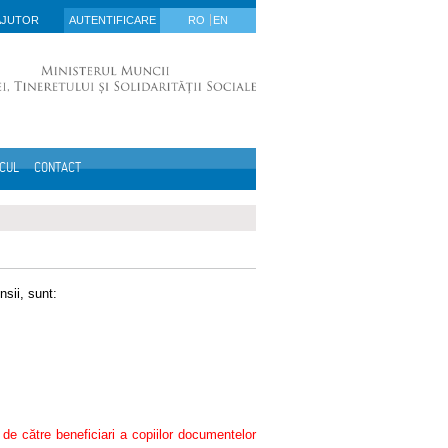
AJUTOR
AUTENTIFICARE
RO
EN
ICUL
CONTACT
nsii, sunt:
i de către beneficiari a copiilor documentelor