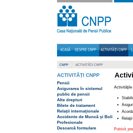
Sari la continut
ACASĂ
DESPRE CNPP
ACTIVITĂȚI CNPP
L
Navigare
CNPP
ACTIVITĂȚI CNPP
Activ
ACTIVITĂȚI CNPP
Pensii
Activităţil
Asigurarea în sistemul
public de pensii
Stabili
Alte drepturi
Asigur
Bilete de tratament
Relații internaționale
Acorda
Accidente de Muncă și Boli
Relaţii
Profesionale
Descarcă formulare
Potrivit pr