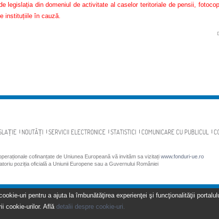
e legislația din domeniul de activitate al caselor teritoriale de pensii, fotoco
e instituțiile în cauză.
SLAȚIE
NOUTĂȚI
SERVICII ELECTRONICE
STATISTICI
COMUNICARE CU PUBLICUL
C
 operaționale cofinanțate de Uniunea Europeană vă invităm sa vizitați
www.fonduri-ue.ro
gatoriu poziția oficială a Uniunii Europene sau a Guvernului României
kie-uri pentru a ajuta la îmbunătăţirea experienţei şi funcţionalităţii portalulu
ii cookie-urilor. Află
detalii despre cookie-uri.