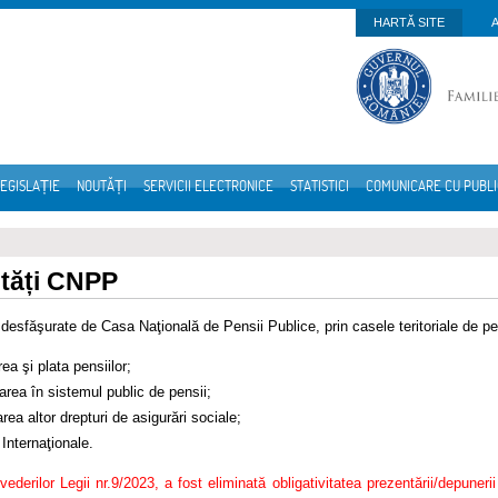
HARTĂ SITE
EGISLAȚIE
NOUTĂȚI
SERVICII ELECTRONICE
STATISTICI
COMUNICARE CU PUBL
ități CNPP
e desfăşurate de Casa Naţională de Pensii Publice, prin casele teritoriale de pe
rea şi plata pensiilor;
area în sistemul public de pensii;
rea altor drepturi de asigurări sociale;
 Internaţionale.
evederilor Legii nr.9/2023, a fost eliminată obligativitatea prezentării/depuneri