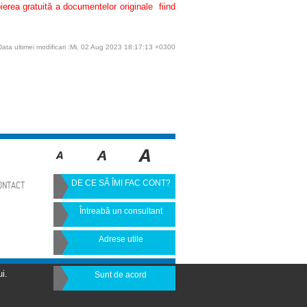
pierea gratuită a documentelor originale fiind
Data ultimei modificari :Mi, 02 Aug 2023 18:17:13 +0300
DE CE SĂ ÎMI FAC CONT?
ONTACT
Întreabă un consultant
Adrese utile
i.
Sunt de acord