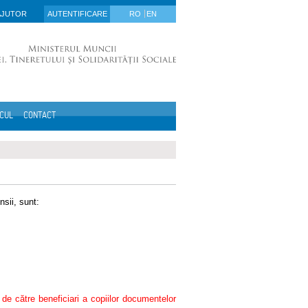
AJUTOR
AUTENTIFICARE
RO
EN
ICUL
CONTACT
nsii, sunt:
i de către beneficiari a copiilor documentelor