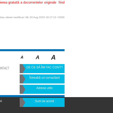
pierea gratuită a documentelor originale fiind
Data ultimei modificari :Mi, 02 Aug 2023 18:17:13 +0300
DE CE SĂ ÎMI FAC CONT?
ONTACT
Întreabă un consultant
Adrese utile
i.
Sunt de acord