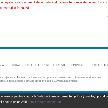
e legislația din domeniul de activitate al caselor teritoriale de pensii, fotoco
e instituțiile în cauză.
SLAȚIE
NOUTĂȚI
SERVICII ELECTRONICE
STATISTICI
COMUNICARE CU PUBLICUL
C
 operaționale cofinanțate de Uniunea Europeană vă invităm sa vizitați
www.fonduri-ue.ro
gatoriu poziția oficială a Uniunii Europene sau a Guvernului României
kie-uri pentru a ajuta la îmbunătăţirea experienţei şi funcţionalităţii portalulu
ii cookie-urilor. Află
detalii despre cookie-uri.