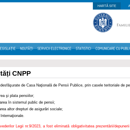
HARTĂ SITE
EGISLAȚIE
NOUTĂȚI
SERVICII ELECTRONICE
STATISTICI
COMUNICARE CU PUBL
ități CNPP
e desfăşurate de Casa Naţională de Pensii Publice, prin casele teritoriale de pe
rea şi plata pensiilor;
area în sistemul public de pensii;
rea altor drepturi de asigurări sociale;
 Internaţionale.
evederilor Legii nr.9/2023, a fost eliminată obligativitatea prezentării/depuneri