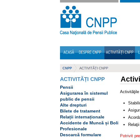
Sari la continut
ACASĂ
DESPRE CNPP
ACTIVITĂȚI CNPP
L
Navigare
CNPP
ACTIVITĂȚI CNPP
Activ
ACTIVITĂȚI CNPP
Pensii
Activităţil
Asigurarea în sistemul
public de pensii
Stabili
Alte drepturi
Asigur
Bilete de tratament
Relații internaționale
Acorda
Accidente de Muncă și Boli
Relaţii
Profesionale
Descarcă formulare
Potrivit pr