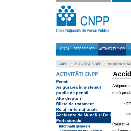
Sari la continut
ACASĂ
DESPRE CNPP
ACTIVITĂȚI CNPP
L
Navigare
CNPP
ACTIVITĂȚI CNPP
Accidente de Mun
Accid
ACTIVITĂȚI CNPP
Pensii
Asigurarea
Asigurarea în sistemul
oferă presta
public de pensii
Alte drepturi
- pr
Bilete de tratament
Relații internaționale
- di
Accidente de Muncă și Boli
Profesionale
Prestațiile
Informații generale
de Legea nr