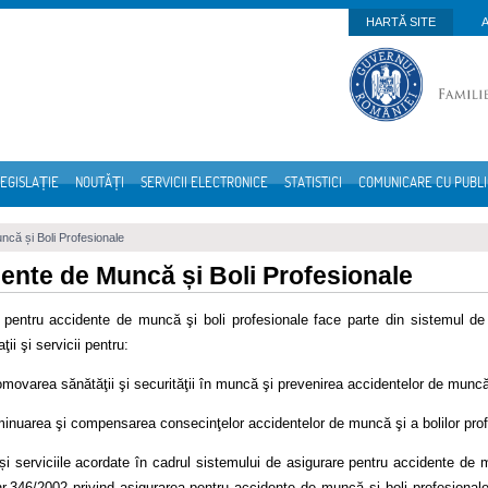
HARTĂ SITE
EGISLAȚIE
NOUTĂȚI
SERVICII ELECTRONICE
STATISTICI
COMUNICARE CU PUBL
că și Boli Profesionale
ente de Muncă și Boli Profesionale
 pentru accidente de muncă şi boli profesionale face parte din sistemul de a
ţii şi servicii pentru:
omovarea sănătăţii şi securităţii în muncă şi prevenirea accidentelor de muncă 
minuarea şi compensarea consecinţelor accidentelor de muncă şi a bolilor prof
 și serviciile acordate în cadrul sistemului de asigurare pentru accidente de
.346/2002 privind asigurarea pentru accidente de muncă şi boli profesionale, 