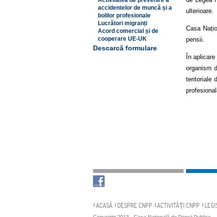
Activitatea de prevenire a
accidentelor de muncă și a
ulterioare.
bolilor profesionale
Lucrători migranți
Casa Națion
Acord comercial și de
cooperare UE-UK
pensii.
Descarcă formulare
În aplicar
organism de
teritoriale
profesional
Navigare
ACASĂ
DESPRE CNPP
ACTIVITĂȚI CNPP
LEGI