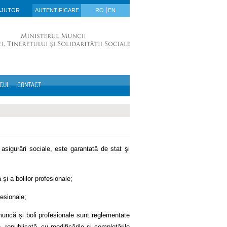
AJUTOR
AUTENTIFICARE
RO
EN
ICUL
CONTACT
sigurări sociale, este garantată de stat şi
şi a bolilor profesionale;
esionale;
 muncă și boli profesionale sunt reglementate
republicată, cu modificările și completările