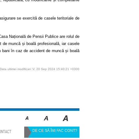
asigurare se exercită de casele teritoriale de
asa Națională de Pensii Publice are rolul de
nt de muncă și boală profesională, iar casele
i în bani în caz de accident de muncă și boală
Data ultimei modificari :V, 20 Sep 2024 15:40:21 +0300
DE CE SĂ ÎMI FAC CONT?
ONTACT