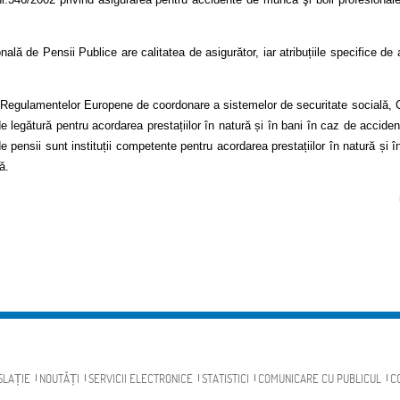
ală de Pensii Publice are calitatea de asigurător, iar atribuțiile specifice de 
e Regulamentelor Europene de coordonare a sistemelor de securitate socială, C
 legătură pentru acordarea prestațiilor în natură și în bani în caz de accide
 de pensii sunt instituții competente pentru acordarea prestațiilor în natură ș
ă.
SLAȚIE
NOUTĂȚI
SERVICII ELECTRONICE
STATISTICI
COMUNICARE CU PUBLICUL
C