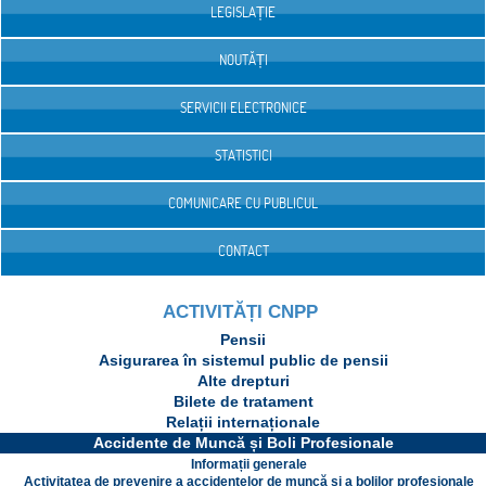
LEGISLAȚIE
NOUTĂȚI
SERVICII ELECTRONICE
STATISTICI
COMUNICARE CU PUBLICUL
CONTACT
ACTIVITĂȚI CNPP
Pensii
Asigurarea în sistemul public de pensii
Alte drepturi
Bilete de tratament
Relații internaționale
Accidente de Muncă și Boli Profesionale
Informații generale
Activitatea de prevenire a accidentelor de muncă și a bolilor profesionale