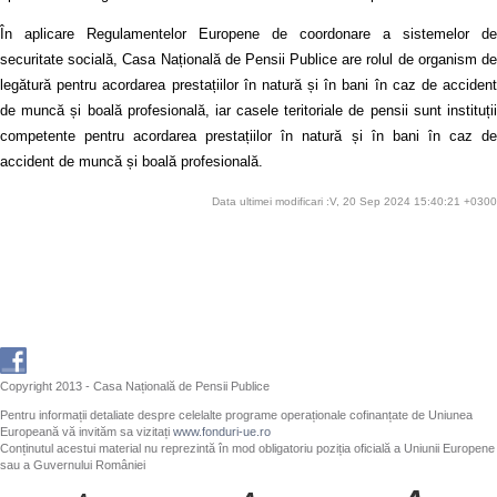
În aplicare Regulamentelor Europene de coordonare a sistemelor de
securitate socială, Casa Națională de Pensii Publice are rolul de organism de
legătură pentru acordarea prestațiilor în natură și în bani în caz de accident
de muncă și boală profesională, iar casele teritoriale de pensii sunt instituții
competente pentru acordarea prestațiilor în natură și în bani în caz de
accident de muncă și boală profesională.
Data ultimei modificari :V, 20 Sep 2024 15:40:21 +0300
Copyright 2013 - Casa Națională de Pensii Publice
Pentru informații detaliate despre celelalte programe operaționale cofinanțate de Uniunea
Europeană vă invităm sa vizitați
www.fonduri-ue.ro
Conținutul acestui material nu reprezintă în mod obligatoriu poziția oficială a Uniunii Europene
sau a Guvernului României